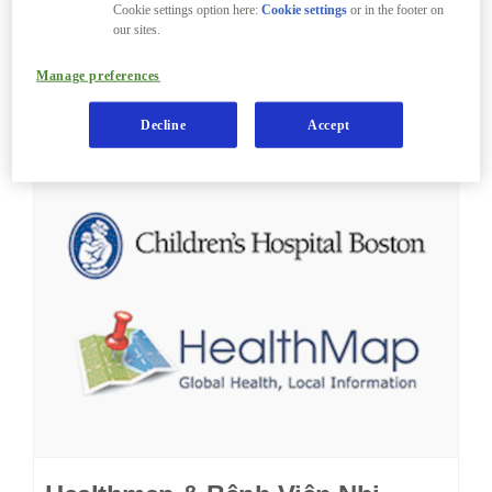
công nghệ mới để giúp những người nghèo
Cookie settings option here:
Cookie settings
or in the footer on
nhất trên đất nước thoát khỏi nghèo đói.
our sites.
Manage preferences
Decline
Accept