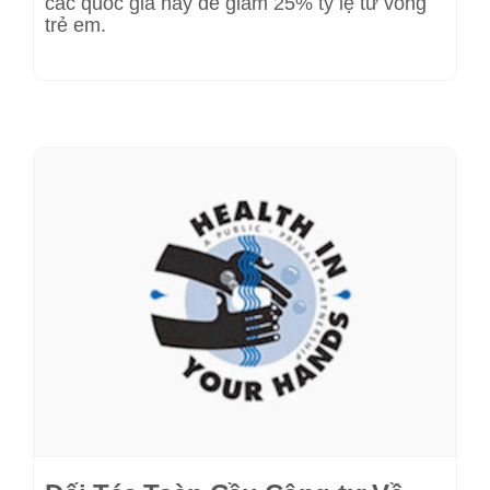
các quốc gia này để giảm 25% tỷ lệ tử vong
trẻ em.