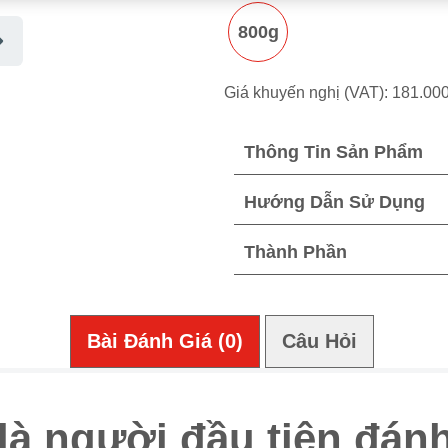
này
800g
Giá khuyến nghị (VAT): 181.0
Thông Tin Sản Phẩm
Hướng Dẫn Sử Dụng
Thành Phần
Bài Đánh Giá (0)
Câu Hỏi (0)
là người đầu tiên đánh