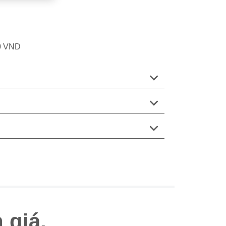
00 VND
 giá.