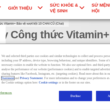
SỨC KHỎE &
SỨ MỆN
GIỚI THIỆU
VỆ SINH
HỘI
c Vitamin+ Bảo vệ vượt trội 10 CHAI CŨ (Chai)
y Công thức Vitamin+ 
i)
We and selected third parties use cookies and similar technologies to collect and process perso
including your IP address, device type, browsing behaviour, and unique identifiers. Some of th
necessary cookies to enable the website to function. We also use optional first- and third-part
Không
analyse the performance of our website (performance cookies) and to enable targeted advertis
có
sharing features like Facebook, Instagram, etc. (targeting cookies). Read more about this in o
xếp
Statement
and
Privacy Statement
. For more information and to change your preferences at 
hạng
the Cookie settings option here:
Cookie settings
or in the footer on our sites.
Viết nhận xét
Đặt một câu hỏi
nào
được
ferences
 Bảo vệ vượt trội 10 (Chai 800g) khỏi 99,9% vi khuẩn, sạch c
Decline
A
gửi
cho
product