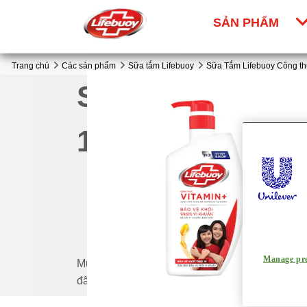
SẢN PHẨM
Skip to content
Trang chủ
Các sản phẩm
Sữa tắm Lifebuoy
Sữa Tắm Lifebuoy Công thứ
Sữa Tắm Lifebuo
10 CHAI CŨ (Cha
Manage pre
Mua ngay Sữa Tắm Lifebuoy Công thức Vitamin+
đãi tại đây!