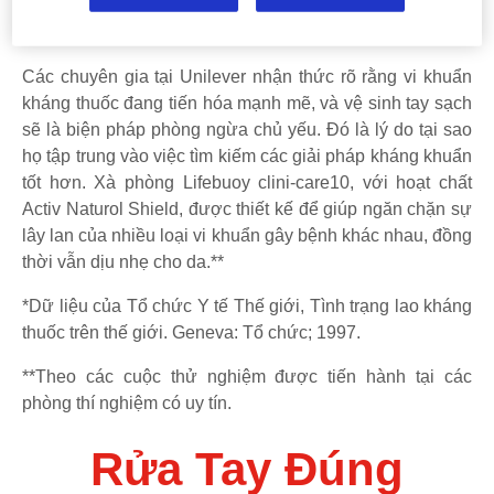
bác sĩ, một trong những cách tự bảo vệ hiệu quả và đơn
giản nhất lại nằm ở đôi bàn tay của bạn.
Các chuyên gia tại Unilever nhận thức rõ rằng vi khuẩn
kháng thuốc đang tiến hóa mạnh mẽ, và vệ sinh tay sạch
sẽ là biện pháp phòng ngừa chủ yếu. Đó là lý do tại sao
họ tập trung vào việc tìm kiếm các giải pháp kháng khuẩn
tốt hơn. Xà phòng Lifebuoy clini-care10, với hoạt chất
Activ Naturol Shield, được thiết kế để giúp ngăn chặn sự
lây lan của nhiều loại vi khuẩn gây bệnh khác nhau, đồng
thời vẫn dịu nhẹ cho da.**
*Dữ liệu của Tổ chức Y tế Thế giới, Tình trạng lao kháng
thuốc trên thế giới. Geneva: Tổ chức; 1997.
**Theo các cuộc thử nghiệm được tiến hành tại các
phòng thí nghiệm có uy tín.
Rửa Tay Đúng