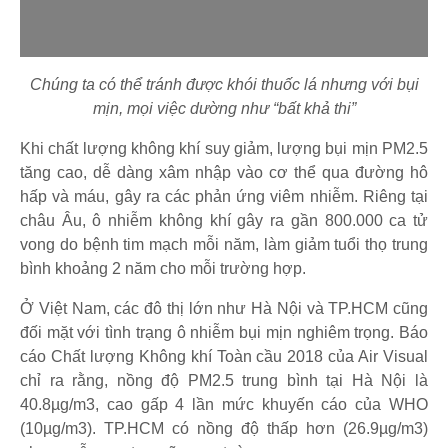
Chúng ta có thể tránh được khói thuốc lá nhưng với bụi
mịn, mọi việc dường như “bất khả thi”
Khi chất lượng không khí suy giảm, lượng bụi mịn PM2.5
tăng cao, dễ dàng xâm nhập vào cơ thể qua đường hô
hấp và máu, gây ra các phản ứng viêm nhiễm. Riêng tại
châu Âu, ô nhiễm không khí gây ra gần 800.000 ca tử
vong do bệnh tim mạch mỗi năm, làm giảm tuổi thọ trung
bình khoảng 2 năm cho mỗi trường hợp.
Ở Việt Nam, các đô thị lớn như Hà Nội và TP.HCM cũng
đối mặt với tình trạng ô nhiễm bụi mịn nghiêm trọng. Báo
cáo Chất lượng Không khí Toàn cầu 2018 của Air Visual
chỉ ra rằng, nồng độ PM2.5 trung bình tại Hà Nội là
40.8µg/m3, cao gấp 4 lần mức khuyến cáo của WHO
(10µg/m3). TP.HCM có nồng độ thấp hơn (26.9µg/m3)