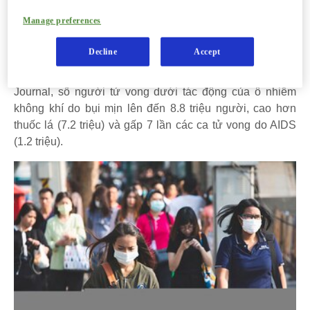
cơ thể và gây ra nhiều tác hại khó lường. Tiếp xúc lâu dài
Manage preferences
với bụi mịn có thể ảnh hưởng tiêu cực đến sức khỏe tổng
thể.
Decline
Accept
Theo thống kê được công bố trên tạp chí European Heart
Journal, số người tử vong dưới tác động của ô nhiễm
không khí do bụi mịn lên đến 8.8 triệu người, cao hơn
thuốc lá (7.2 triệu) và gấp 7 lần các ca tử vong do AIDS
(1.2 triệu).