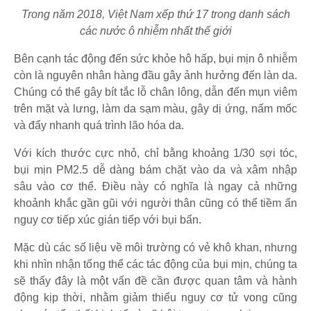
Trong năm 2018, Việt Nam xếp thứ 17 trong danh sách
các nước ô nhiễm nhất thế giới
Bên cạnh tác động đến sức khỏe hô hấp, bụi mịn ô nhiễm
còn là nguyên nhân hàng đầu gây ảnh hưởng đến làn da.
Chúng có thể gây bít tắc lỗ chân lông, dẫn đến mụn viêm
trên mặt và lưng, làm da sạm màu, gây dị ứng, nấm mốc
và đẩy nhanh quá trình lão hóa da.
Với kích thước cực nhỏ, chỉ bằng khoảng 1/30 sợi tóc,
bụi mịn PM2.5 dễ dàng bám chặt vào da và xâm nhập
sâu vào cơ thể. Điều này có nghĩa là ngay cả những
khoảnh khắc gần gũi với người thân cũng có thể tiềm ẩn
nguy cơ tiếp xúc gián tiếp với bụi bẩn.
Mặc dù các số liệu về môi trường có vẻ khô khan, nhưng
khi nhìn nhận tổng thể các tác động của bụi mịn, chúng ta
sẽ thấy đây là một vấn đề cần được quan tâm và hành
động kịp thời, nhằm giảm thiểu nguy cơ tử vong cũng