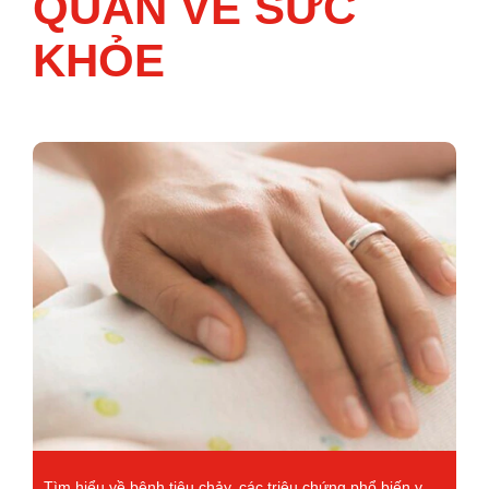
QUAN VỀ SỨC
KHỎE
Tìm hiểu về bệnh tiêu chảy, các triệu chứng phổ biến và