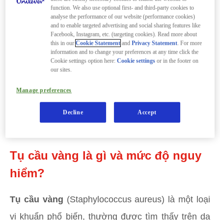
Phòng ngừa lây nhiễm hiệu quả bằng cách
rửa
function. We also use optional first- and third-party cookies to
analyse the performance of our website (performance cookies)
tay thường xuyên
với xà phòng diệt khuẩn và
and to enable targeted advertising and social sharing features like
băng bó vết thương cẩn thận.
Facebook, Instagram, etc. (targeting cookies). Read more about
this in our
Cookie Statement
and
Privacy Statement
. For more
Tránh dùng chung đồ dùng cá nhân như khăn
information and to change your preferences at any time click the
tắm để hạn chế lây lan.
Cookie settings option here:
Cookie settings
or in the footer on
our sites.
Nhiều trường hợp nhiễm tụ cầu vàng có thể
điều trị được, không phải tất cả đều kháng kháng
Manage preferences
sinh.
Decline
Accept
Lây nhiễm xảy ra qua tiếp xúc trực tiếp với
người bệnh hoặc vật dụng bị nhiễm khuẩn.
Tụ cầu vàng là gì và mức độ nguy
hiểm?
Tụ cầu vàng
(Staphylococcus aureus) là một loại
vi khuẩn phổ biến, thường được tìm thấy trên da