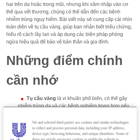
hại trên da hoặc trong mũi, nhưng khi xâm nhập vào cơ
thể qua vết thương, chúng có thể dẫn đến các bệnh
nhiễm trùng nguy hiểm. Bài viết này sẽ cung cấp cái nhìn
toàn diện về tụ cầu vàng, giúp bạn nhận biết triệu chứng,
hiểu rõ cách lây lan và áp dụng các biện pháp phòng
ngừa hiệu quả để bảo vệ bản thân và gia đình.
Những điểm chính
cần nhớ
Tụ cầu vàng
là vi khuẩn phổ biến, có thể gây
nhiễm trùng da và các bệnh nghiêm trọng hơn nếu
xâm nhập vào cơ thể.
We and selected third parties use cookies and similar technologies
Các triệu chứng bao gồm đau nhức ở ngực, đau
to collect and process personal data, including your IP address,
đầu, sốt, mụn nhọt và vết thương lâu lành.
device type, browsing behaviour, and unique identifiers. Some of
these are strictly necessary cookies to enable the website to