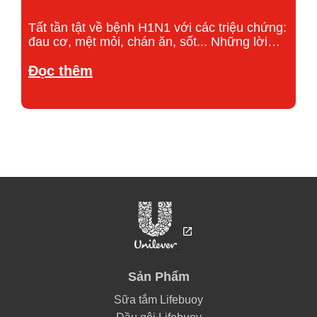
Tất tần tật về bệnh H1N1 với các triệu chứng:
đau cơ, mệt mỏi, chán ăn, sốt... Những lời
khuyên phòng tránh bệnh, trong đó cần nên
Discover more about Bệnh H1N1
rửa tay thường xuyên.
Đọc thêm
Sản Phẩm
Sữa tắm Lifebuoy