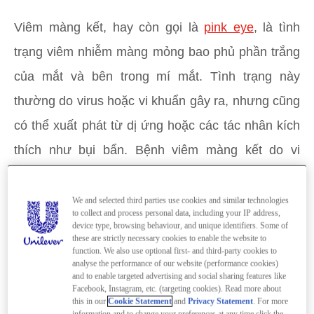
Viêm màng kết, hay còn gọi là
pink eye
, là tình
trạng viêm nhiễm màng mỏng bao phủ phần trắng
của mắt và bên trong mí mắt. Tình trạng này
thường do virus hoặc vi khuẩn gây ra, nhưng cũng
có thể xuất phát từ dị ứng hoặc các tác nhân kích
thích như bụi bẩn. Bệnh viêm màng kết do vi
khuẩn rất dễ lây lan trong gia đình qua tiếp xúc
trực tiếp, trong khi viêm màng kết do virus có thể
We and selected third parties use cookies and similar technologies
to collect and process personal data, including your IP address,
lây qua đường không khí và khó kiểm soát hơn.
device type, browsing behaviour, and unique identifiers. Some of
these are strictly necessary cookies to enable the website to
Việc hiểu rõ về
viêm màng tiếp hợp
giúp bạn chủ
function. We also use optional first- and third-party cookies to
analyse the performance of our website (performance cookies)
động bảo vệ sức khỏe mắt.
and to enable targeted advertising and social sharing features like
Facebook, Instagram, etc. (targeting cookies). Read more about
this in our
Cookie Statement
and
Privacy Statement
. For more
(Lưu ý: Có một dạng viêm màng kết đặc biệt nguy
information and to change your preferences at any time click the