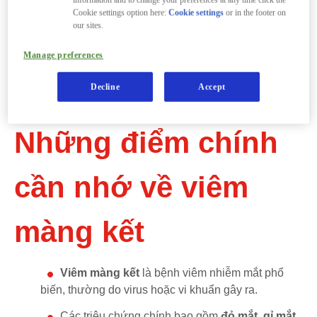
Cookie settings option here:
Cookie settings
or in the footer on
hiểm ảnh hưởng đến trẻ sơ sinh. Nếu bạn nghi
our sites.
ngờ trẻ nhỏ mắc bệnh, hãy tham khảo ý kiến bác
Manage preferences
sĩ ngay lập tức để được chẩn đoán và điều trị kịp
Decline
Accept
thời.)
Những điểm chính
cần nhớ về viêm
màng kết
Viêm màng kết
là bệnh viêm nhiễm mắt phổ
biến, thường do virus hoặc vi khuẩn gây ra.
Các triệu chứng chính bao gồm
đỏ mắt, gỉ mắt