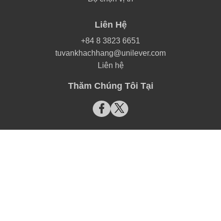
Liên Hệ
+84 8 3823 6651
tuvankhachhang@unilever.com
Liên hệ
Thăm Chúng Tôi Tại
Lifebuoy is not associated with the red cross emblem or any
Red Cross organization
© Bản quyền 2026 của Unilever
Thông Báo về Cookie
THÔNG BÁO VỀ QUYỀN RIÊNG TƯ
Cookie Settings