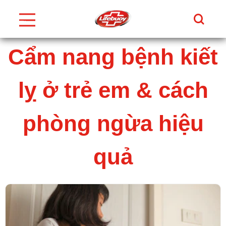
Tìm Ki
Thực
Đơn
Skip to content
Cẩm nang bệnh kiết
lỵ ở trẻ em & cách
phòng ngừa hiệu
quả