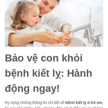
Bảo vệ con khỏi
bệnh kiết lỵ: Hành
động ngay!
Hy vọng những thông tin chi tiết về
bệnh kiết lỵ ở trẻ em
,