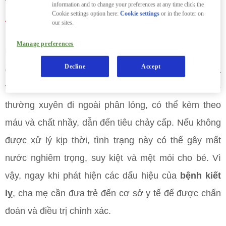
information and to change your preferences at any time click the
Cookie settings option here:
Cookie settings
or in the footer on
Tìm hiểu về bệnh kiết lỵ ở trẻ em
our sites.
Manage preferences
Bệnh kiết lỵ ở trẻ em
là một tình trạng nhiễm trùng
Decline
Accept
đường ruột nghiêm trọng, gây ra bởi sự tấn công của
vi khuẩn hoặc ký sinh trùng. Khi mắc bệnh, trẻ
thường xuyên đi ngoài phân lỏng, có thể kèm theo
máu và chất nhầy, dẫn đến tiêu chảy cấp. Nếu không
được xử lý kịp thời, tình trạng này có thể gây mất
nước nghiêm trọng, suy kiệt và mệt mỏi cho bé. Vì
vậy, ngay khi phát hiện các dấu hiệu của
bệnh kiết
lỵ
, cha mẹ cần đưa trẻ đến cơ sở y tế để được chẩn
đoán và điều trị chính xác.