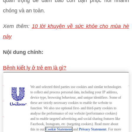
quan trọng để đảm bảo con bạn phục hồi nhanh
chóng và an toàn.
Xem thêm:
10 lời khuyên về sức khỏe cho mùa hè
này
Nội dung chính:
Bệnh kiết lỵ ở trẻ em là gì?
Nguyên nhân & Triệu chứng của bệnh kiết lỵ ở trẻ em
We and selected third parties use cookies and similar technologies
to collect and process personal data, including your IP address,
device type, browsing behaviour, and unique identifiers. Some of
Cách điều trị bệnh kiết lỵ ở trẻ
these are strictly necessary cookies to enable the website to
function. We also use optional first- and third-party cookies to
analyse the performance of our website (performance cookies)
Cách phòng bệnh kiết lỵ ở trẻ em
and to enable targeted advertising and social sharing features like
Facebook, Instagram, etc. (targeting cookies). Read more about
this in our
Cookie Statement
and
Privacy Statement
. For more
Những câu hỏi thường gặp về bệnh kiết lỵ ở trẻ em