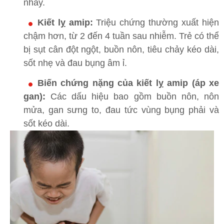
nhầy.
Kiết lỵ amip:
Triệu chứng thường xuất hiện
chậm hơn, từ 2 đến 4 tuần sau nhiễm. Trẻ có thể
bị sụt cân đột ngột, buồn nôn, tiêu chảy kéo dài,
sốt nhẹ và đau bụng âm ỉ.
Biến chứng nặng của kiết lỵ amip (áp xe
gan):
Các dấu hiệu bao gồm buồn nôn, nôn
mửa, gan sưng to, đau tức vùng bụng phải và
sốt kéo dài.