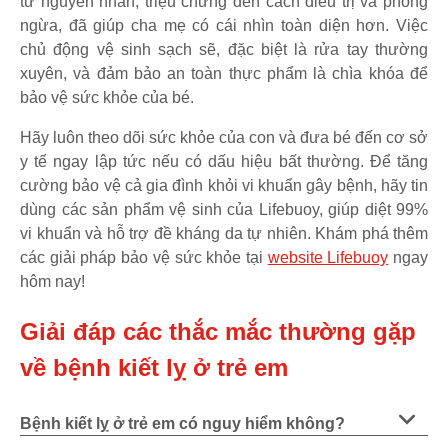
từ nguyên nhân, triệu chứng đến cách điều trị và phòng
ngừa, đã giúp cha mẹ có cái nhìn toàn diện hơn. Việc
chủ động vệ sinh sạch sẽ, đặc biệt là rửa tay thường
xuyên, và đảm bảo an toàn thực phẩm là chìa khóa để
bảo vệ sức khỏe của bé.
Hãy luôn theo dõi sức khỏe của con và đưa bé đến cơ sở
y tế ngay lập tức nếu có dấu hiệu bất thường. Để tăng
cường bảo vệ cả gia đình khỏi vi khuẩn gây bệnh, hãy tin
dùng các sản phẩm vệ sinh của Lifebuoy, giúp diệt 99%
vi khuẩn và hỗ trợ đề kháng da tự nhiên. Khám phá thêm
các giải pháp bảo vệ sức khỏe tại
website Lifebuoy
ngay
hôm nay!
Giải đáp các thắc mắc thường gặp
về bệnh kiết lỵ ở trẻ em
Bệnh kiết lỵ ở trẻ em có nguy hiểm không?