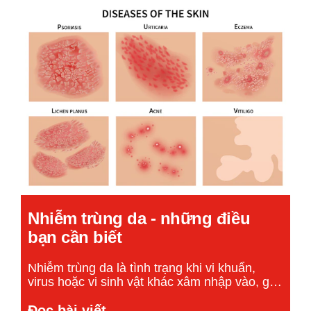
Nhiễm trùng da - những điều
bạn cần biết
Nhiễm trùng da là tình trạng khi vi khuẩn,
virus hoặc vi sinh vật khác xâm nhập vào, gây
ra sự mất cân bằng, tổn thương trong hệ
Discover more about Nhiễm trùng da - nhữ
thống bảo vệ tự nhiên của da.
Đọc bài viết