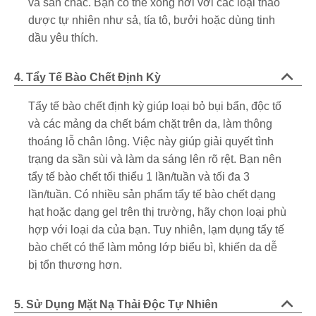
và săn chắc. Bạn có thể xông hơi với các loại thảo
dược tự nhiên như sả, tía tô, bưởi hoặc dùng tinh
dầu yêu thích.
4. Tẩy Tế Bào Chết Định Kỳ
Tẩy tế bào chết định kỳ giúp loại bỏ bụi bẩn, độc tố
và các mảng da chết bám chặt trên da, làm thông
thoáng lỗ chân lông. Việc này giúp giải quyết tình
trạng da sần sùi và làm da sáng lên rõ rệt. Bạn nên
tẩy tế bào chết tối thiểu 1 lần/tuần và tối đa 3
lần/tuần. Có nhiều sản phẩm tẩy tế bào chết dạng
hạt hoặc dạng gel trên thị trường, hãy chọn loại phù
hợp với loại da của bạn. Tuy nhiên, lạm dụng tẩy tế
bào chết có thể làm mỏng lớp biểu bì, khiến da dễ
bị tổn thương hơn.
5. Sử Dụng Mặt Nạ Thải Độc Tự Nhiên