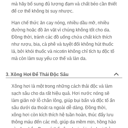
mà hãy bổ sung đủ lượng đạm và chất béo cần thiết
để cơ thể không bị suy nhược.
Hạn chế thức ăn cay nóng, nhiều dầu mỡ, nhiều
đường hoặc đồ ăn vặt vì chúng không tốt cho da.
Đồng thời, tránh các đồ uống chứa chất kích thích
như rượu, bia, cà phê và tuyệt đối không hút thuốc
lá, bởi khói thuốc và nicotin không chỉ tích tụ độc tố
mà còn làm suy yếu cơ thể và làn da.
3. Xông Hơi Để Thải Độc Sâu
Xông hơi là một trong những cách thải độc và làm
sạch sâu cho da rất hiệu quả. Hơi nước nóng sẽ
làm giãn nở lỗ chân lông, giúp bụi bẩn và độc tố ẩn
sâu dưới da thoát ra ngoài dễ dàng. Đồng thời,
xông hơi còn kích thích hệ tuần hoàn, thúc đẩy lưu
thông máu đến các mô, giúp da mềm mịn, hồng hào