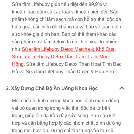
Sữa tắm Lifebuoy giúp tiêu diệt đến 99,9% vi
khuẩn, bao gồm cả các loại vi khuẩn biến đổi. Sản
phẩm không chỉ làm sạch mà còn hỗ trợ thải độc da
hiệu quả, cải thiện đề kháng da và bảo vệ toàn diện
sức khỏe gia đình bạn. Bạn có thể tham khảo các
sản phẩm sữa tắm detox da có chiết xuất tự nhiên
như
Sữa tắm Lifebuoy Detox Matcha & Khổ Qua
,
Sữa tắm Lifebuoy Detox Dầu Tràm Trà & Muối
Hồng
, Sữa tắm Lifebuoy Detox Than Hoạt Tính Bạc
Hà và Sữa tắm Lifebuoy Thảo Dược & Hoa Sen.
2. Xây Dựng Chế Độ Ăn Uống Khoa Học
Một chế độ dinh dưỡng khoa học, lành mạnh đóng
vai trò quan trọng trong việc thải độc da từ bên
trong, giúp làn da tràn đầy sức sống. Bạn cần kết
hợp và cân bằng hợp lý các nhóm chất dinh dưỡng
trong mỗi bữa ăn. Đừng chỉ tập trung vào rau củ,