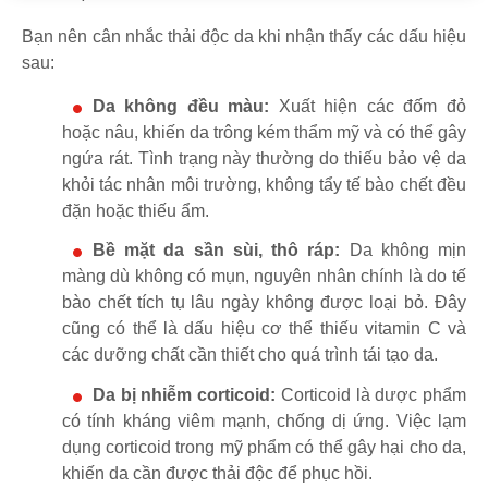
Bạn nên cân nhắc thải độc da khi nhận thấy các dấu hiệu
sau:
Da không đều màu:
Xuất hiện các đốm đỏ
hoặc nâu, khiến da trông kém thẩm mỹ và có thể gây
ngứa rát. Tình trạng này thường do thiếu bảo vệ da
khỏi tác nhân môi trường, không tẩy tế bào chết đều
đặn hoặc thiếu ẩm.
Bề mặt da sần sùi, thô ráp:
Da không mịn
màng dù không có mụn, nguyên nhân chính là do tế
bào chết tích tụ lâu ngày không được loại bỏ. Đây
cũng có thể là dấu hiệu cơ thể thiếu vitamin C và
các dưỡng chất cần thiết cho quá trình tái tạo da.
Da bị nhiễm corticoid:
Corticoid là dược phẩm
có tính kháng viêm mạnh, chống dị ứng. Việc lạm
dụng corticoid trong mỹ phẩm có thể gây hại cho da,
khiến da cần được thải độc để phục hồi.