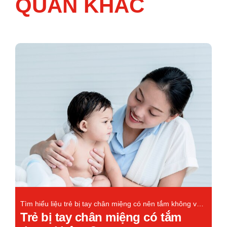
QUAN KHÁC
Tìm hiểu liệu trẻ bị tay chân miệng có nên tắm không và
cách chăm sóc đúng cách để phòng ngừa nhiễm trùng,
Trẻ bị tay chân miệng có tắm
giúp bé mau hồi phục.