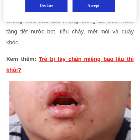
Decline
Accept
chân, miệng). Ngoài ra, trẻ có thể có các triệu
chứng khác như đau miệng, biếng ăn, buồn nôn,
tăng tiết nước bọt, tiêu chảy, mệt mỏi và quấy
khóc.
Xem thêm:
Trẻ bị tay chân miệng bao lâu thì
khỏi?